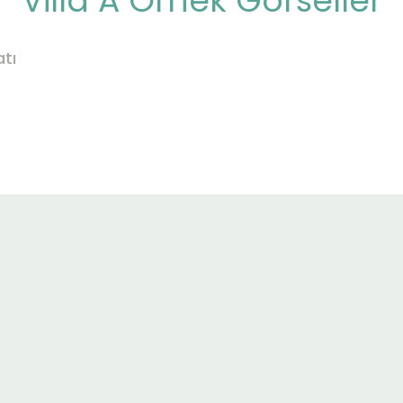
Villa A Örnek Görseller
atı